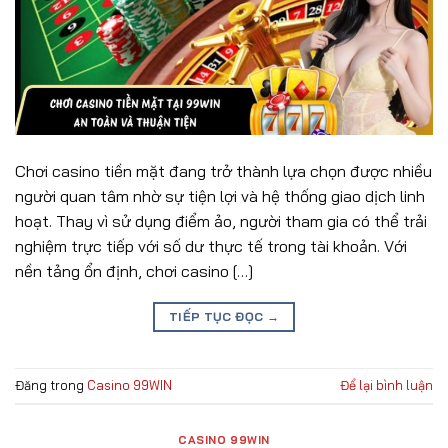
Chơi casino tiền mặt đang trở thành lựa chọn được nhiều
người quan tâm nhờ sự tiện lợi và hệ thống giao dịch linh
hoạt. Thay vì sử dụng điểm ảo, người tham gia có thể trải
nghiệm trực tiếp với số dư thực tế trong tài khoản. Với
nền tảng ổn định, chơi casino […]
TIẾP TỤC ĐỌC
→
Đăng trong
Casino 99WIN
Để lại bình luận
CASINO 99WIN