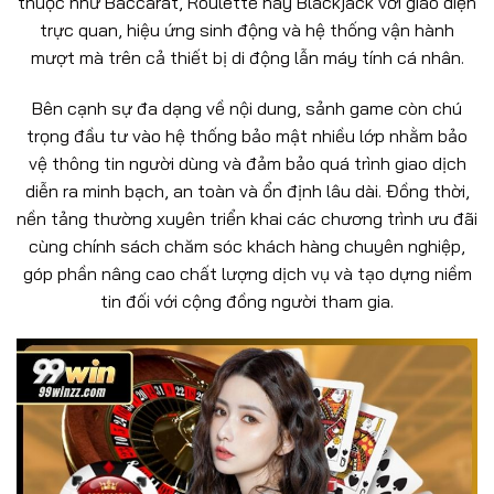
thuộc như Baccarat, Roulette hay Blackjack với giao diện
trực quan, hiệu ứng sinh động và hệ thống vận hành
mượt mà trên cả thiết bị di động lẫn máy tính cá nhân.
Bên cạnh sự đa dạng về nội dung, sảnh game còn chú
trọng đầu tư vào hệ thống bảo mật nhiều lớp nhằm bảo
vệ thông tin người dùng và đảm bảo quá trình giao dịch
diễn ra minh bạch, an toàn và ổn định lâu dài. Đồng thời,
nền tảng thường xuyên triển khai các chương trình ưu đãi
cùng chính sách chăm sóc khách hàng chuyên nghiệp,
góp phần nâng cao chất lượng dịch vụ và tạo dựng niềm
tin đối với cộng đồng người tham gia.