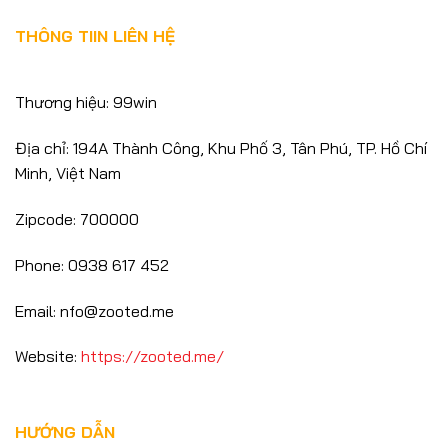
THÔNG TIIN LIÊN HỆ
Thương hiệu: 99win
Địa chỉ: 194A Thành Công, Khu Phố 3, Tân Phú, TP. Hồ Chí
Minh, Việt Nam
Zipcode: 700000
Phone: 0938 617 452
Email:
nfo@zooted.me
Website:
https://zooted.me/
HƯỚNG DẪN