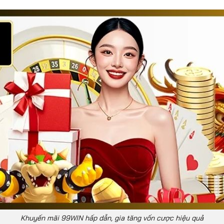
Khuyến mãi 99WIN hấp dẫn, gia tăng vốn cược hiệu quả