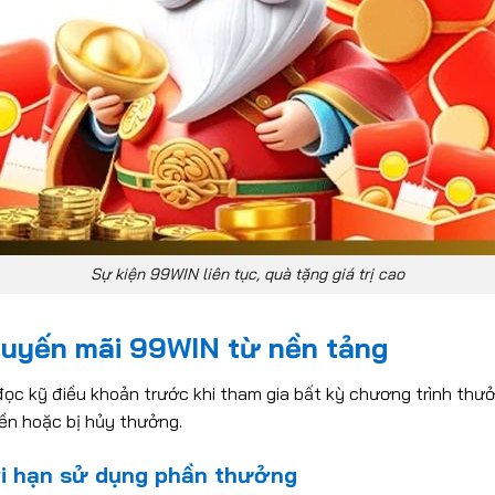
Sự kiện 99WIN liên tục, quà tặng giá trị cao
khuyến mãi 99WIN từ nền tảng
đọc kỹ điều khoản trước khi tham gia bất kỳ chương trình thưở
iền hoặc bị hủy thưởng.
ời hạn sử dụng phần thưởng