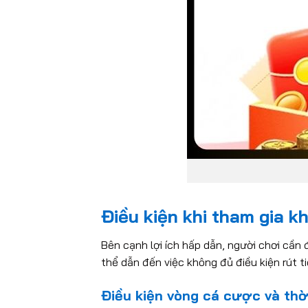
Điều kiện khi tham gia 
Bên cạnh lợi ích hấp dẫn, người chơi cần 
thể dẫn đến việc không đủ điều kiện rút t
Điều kiện vòng cá cược và th