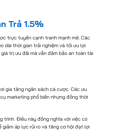
àn Trả 1.5%
cược trực tuyến cạnh tranh mạnh mẽ. Các
dài thời gian trải nghiệm và tối ưu lợi
 giá trị ưu đãi mà vẫn đảm bảo an toàn tài
hơi gia tăng ngân sách cá cược. Các ưu
 cụ marketing phổ biến nhưng đồng thời
trình. Điều này đồng nghĩa với việc có
giảm áp lực rủi ro và tăng cơ hội đạt lợi