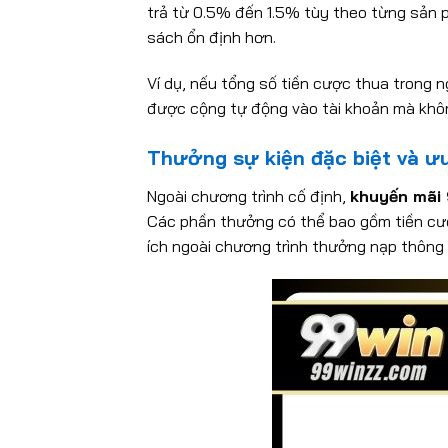
trả từ 0.5% đến 1.5% tùy theo từng sản p
sách ổn định hơn.
Ví dụ, nếu tổng số tiền cược thua trong 
được cộng tự động vào tài khoản mà khôn
Thưởng sự kiện đặc biệt và ư
Ngoài chương trình cố định,
khuyến mãi
Các phần thưởng có thể bao gồm tiền cược
ích ngoài chương trình thưởng nạp thông