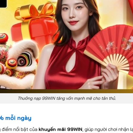
Thưởng nạp 99WIN tăng vốn mạnh mẽ cho tân thủ.
% mỗi ngày
g điểm nổi bật của
khuyến mãi 99WIN
, giúp người chơi nhận 