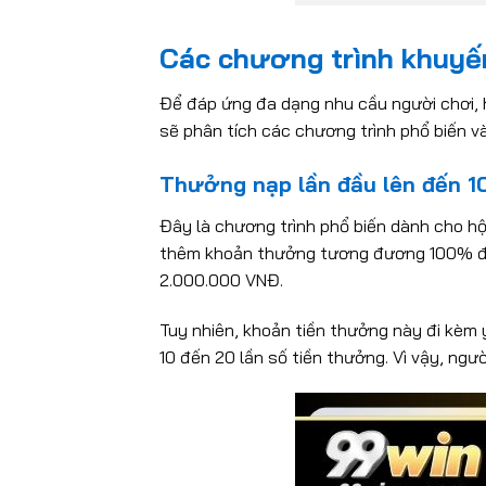
Các chương trình khuyế
Để đáp ứng đa dạng nhu cầu người chơi, h
sẽ phân tích các chương trình phổ biến v
Thưởng nạp lần đầu lên đến 1
Đây là chương trình phổ biến dành cho hội
thêm khoản thưởng tương đương 100% đến 
2.000.000 VNĐ.
Tuy nhiên, khoản tiền thưởng này đi kèm
10 đến 20 lần số tiền thưởng. Vì vậy, ngư