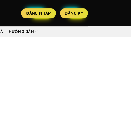
ĐĂNG NHẬP
ĐĂNG KÝ
GÀ
HƯỚNG DẪN