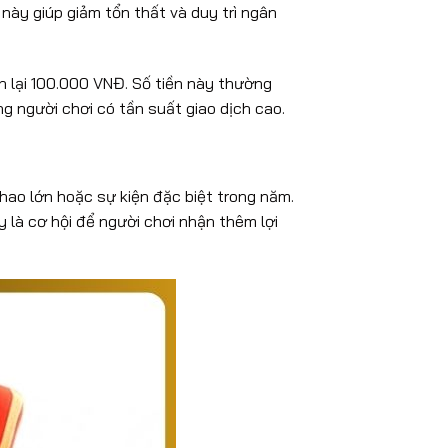
ày giúp giảm tổn thất và duy trì ngân
ận lại 100.000 VNĐ. Số tiền này thường
 người chơi có tần suất giao dịch cao.
 thao lớn hoặc sự kiện đặc biệt trong năm.
 là cơ hội để người chơi nhận thêm lợi