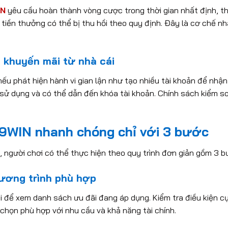
IN
yêu cầu hoàn thành vòng cược trong thời gian nhất định, t
tiền thưởng có thể bị thu hồi theo quy định. Đây là cơ chế 
g khuyến mãi từ nhà cái
nếu phát hiện hành vi gian lận như tạo nhiều tài khoản để nh
 sử dụng và có thể dẫn đến khóa tài khoản. Chính sách kiểm 
9WIN nhanh chóng chỉ với 3 bước
, người chơi có thể thực hiện theo quy trình đơn giản gồm 3 
ương trình phù hợp
 để xem danh sách ưu đãi đang áp dụng. Kiểm tra điều kiện cụ
chọn phù hợp với nhu cầu và khả năng tài chính.