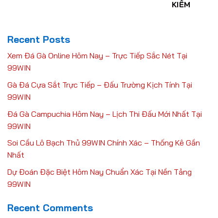
KIẾM
Recent Posts
Xem Đá Gà Online Hôm Nay – Trực Tiếp Sắc Nét Tại
99WIN
Gà Đá Cựa Sắt Trực Tiếp – Đấu Trường Kịch Tính Tại
99WIN
Đá Gà Campuchia Hôm Nay – Lịch Thi Đấu Mới Nhất Tại
99WIN
Soi Cầu Lô Bạch Thủ 99WIN Chính Xác – Thống Kê Gần
Nhất
Dự Đoán Đặc Biệt Hôm Nay Chuẩn Xác Tại Nền Tảng
99WIN
Recent Comments