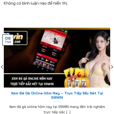
Không có bình luận nào để hiển thị.
09
Th3
Xem Đá Gà Online Hôm Nay – Trực Tiếp Sắc Nét Tại
99WIN
Xem đá gà online hôm nay tại 99WIN mang đến trải nghiệm
trực tiếp sắc [...]