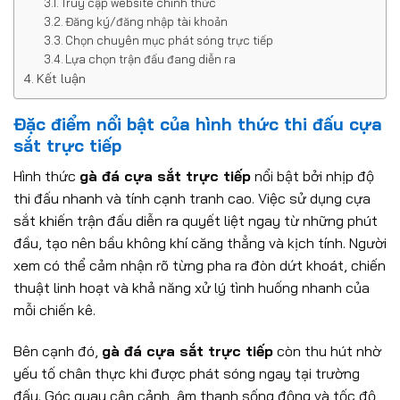
Truy cập website chính thức
Đăng ký/đăng nhập tài khoản
Chọn chuyên mục phát sóng trực tiếp
Lựa chọn trận đấu đang diễn ra
Kết luận
Đặc điểm nổi bật của hình thức thi đấu cựa
sắt trực tiếp
Hình thức
gà đá cựa sắt trực tiếp
nổi bật bởi nhịp độ
thi đấu nhanh và tính cạnh tranh cao. Việc sử dụng cựa
sắt khiến trận đấu diễn ra quyết liệt ngay từ những phút
đầu, tạo nên bầu không khí căng thẳng và kịch tính. Người
xem có thể cảm nhận rõ từng pha ra đòn dứt khoát, chiến
thuật linh hoạt và khả năng xử lý tình huống nhanh của
mỗi chiến kê.
Bên cạnh đó,
gà đá cựa sắt trực tiếp
còn thu hút nhờ
yếu tố chân thực khi được phát sóng ngay tại trường
đấu. Góc quay cận cảnh, âm thanh sống động và tốc độ