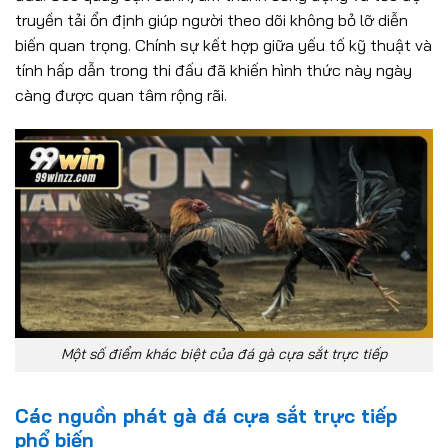
truyền tải ổn định giúp người theo dõi không bỏ lỡ diễn
biến quan trọng. Chính sự kết hợp giữa yếu tố kỹ thuật và
tính hấp dẫn trong thi đấu đã khiến hình thức này ngày
càng được quan tâm rộng rãi.
Một số điểm khác biệt của đá gà cựa sắt trực tiếp
Các nguồn phát gà đá cựa sắt trực tiếp
phổ biến