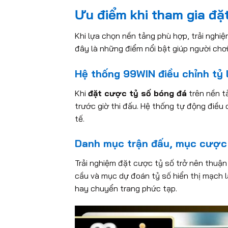
Ưu điểm khi tham gia đặ
Khi lựa chọn nền tảng phù hợp, trải nghi
đây là những điểm nổi bật giúp người chơ
Hệ thống 99WIN điều chỉnh tỷ 
Khi
đặt cược tỷ số bóng đá
trên nền tả
trước giờ thi đấu. Hệ thống tự động điều 
tế.
Danh mục trận đấu, mục cược 
Trải nghiệm đặt cược tỷ số trở nên thuận 
cầu và mục dự đoán tỷ số hiển thị mạch l
hay chuyển trang phức tạp.