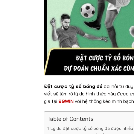
Đặt cược tỷ số bóng đá
đòi hỏi tư duy
viết sẽ làm rõ lý do hình thức này được
gia tại
99WIN
với hệ thống kèo minh bạch, 
Table of Contents
Lý do đặt cược tỷ số bóng đá được nhiều