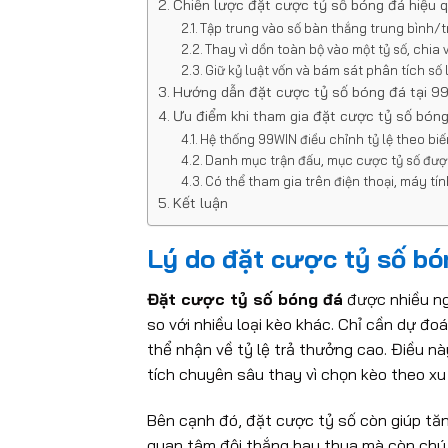
Chiến lược đặt cược tỷ số bóng đá hiệu 
Tập trung vào số bàn thắng trung bình/t
Thay vì dồn toàn bộ vào một tỷ số, chia
Giữ kỷ luật vốn và bám sát phân tích số 
Hướng dẫn đặt cược tỷ số bóng đá tại 9
Ưu điểm khi tham gia đặt cược tỷ số bón
Hệ thống 99WIN điều chỉnh tỷ lệ theo biế
Danh mục trận đấu, mục cược tỷ số đượ
Có thể tham gia trên điện thoại, máy t
Kết luận
Lý do đặt cược tỷ số b
Đặt cược tỷ số bóng đá
được nhiều ng
so với nhiều loại kèo khác. Chỉ cần dự đo
thể nhận về tỷ lệ trả thưởng cao. Điều nà
tích chuyên sâu thay vì chọn kèo theo x
Bên cạnh đó, đặt cược tỷ số còn giúp tăng
quan tâm đội thắng hay thua mà còn chú 