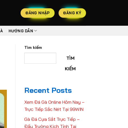
ĐĂNG NHẬP
ĐĂNG KÝ
GÀ
HƯỚNG DẪN
Tìm kiếm
TÌM
KIẾM
Recent Posts
Xem Đá Gà Online Hôm Nay –
Trực Tiếp Sắc Nét Tại 99WIN
Gà Đá Cựa Sắt Trực Tiếp –
Đấu Trường Kịch Tính Tại