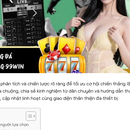
 phân tích và chiến lược rõ ràng để tối ưu cơ hội chiến thắng. B
 ưa chuộng, chia sẻ kinh nghiệm từ dân chuyên và hướng dẫn t
cập nhật linh hoạt cùng giao diện thân thiện đa thiết bị.
 người lựa chọn