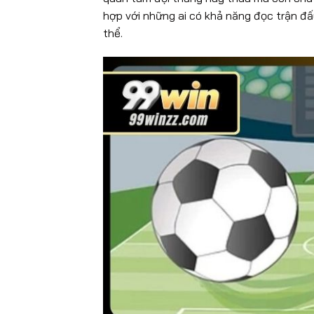
hợp với những ai có khả năng đọc trận đấ
thể.