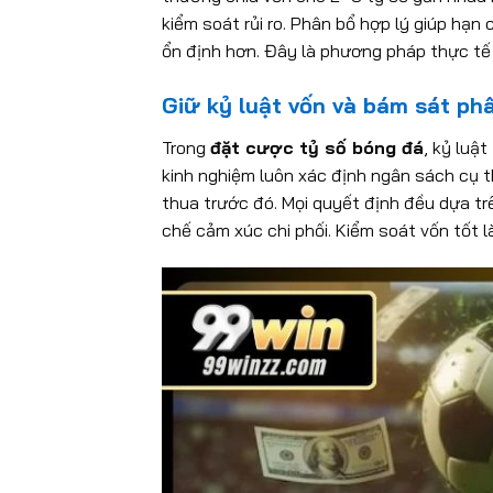
kiểm soát rủi ro. Phân bổ hợp lý giúp hạn
ổn định hơn. Đây là phương pháp thực tế 
Giữ kỷ luật vốn và bám sát phâ
Trong
đặt cược tỷ số bóng đá
, kỷ luậ
kinh nghiệm luôn xác định ngân sách cụ th
thua trước đó. Mọi quyết định đều dựa trê
chế cảm xúc chi phối. Kiểm soát vốn tốt là