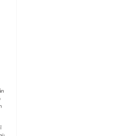
ẫn
ó
n
ỉ
hù