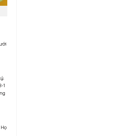
ưới
ý.
3-1
ong
 Họ