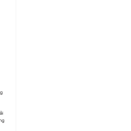
ng
ải
ống