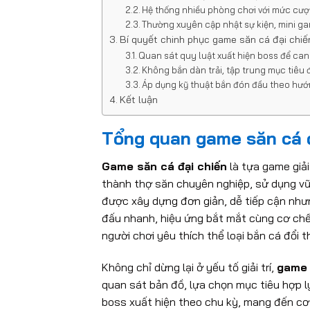
Hệ thống nhiều phòng chơi với mức cượ
Thường xuyên cập nhật sự kiện, mini ga
Bí quyết chinh phục game săn cá đại chiế
Quan sát quy luật xuất hiện boss để can
Không bắn dàn trải, tập trung mục tiêu 
Áp dụng kỹ thuật bắn đón đầu theo hướ
Kết luận
Tổng quan game săn cá 
Game săn cá đại chiến
là tựa game giải
thành thợ săn chuyên nghiệp, sử dụng vũ k
được xây dựng đơn giản, dễ tiếp cận nhưn
đấu nhanh, hiệu ứng bắt mắt cùng cơ ch
người chơi yêu thích thể loại bắn cá đổi 
Không chỉ dừng lại ở yếu tố giải trí,
game 
quan sát bản đồ, lựa chọn mục tiêu hợp l
boss xuất hiện theo chu kỳ, mang đến cơ 