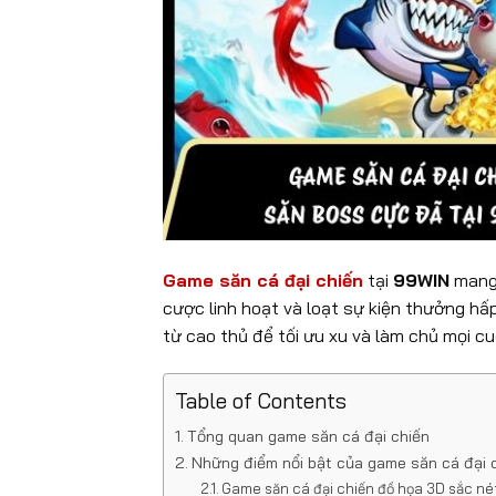
Game săn cá đại chiến
tại
99WIN
mang 
cược linh hoạt và loạt sự kiện thưởng hấp
từ cao thủ để tối ưu xu và làm chủ mọi cu
Table of Contents
Tổng quan game săn cá đại chiến
Những điểm nổi bật của game săn cá đại 
Game săn cá đại chiến đồ họa 3D sắc n