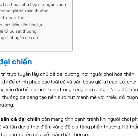
c linh hoạt, phù hợp mọi ngân sách
me và giải đấu săn thưởng
n từ cao thủ
h thời điểm dồn hỏa lực
để tối ưu sát thương
ng di chuyển của cá
đại chiến
 trí trực tuyến lấy chủ đề đại dương, nơi người chơi hóa thân
hí để chinh phục các loài cá và săn boss giá trị cao. Lối chơi
g vẫn đòi hỏi sự tính toán trong từng pha ra đạn. Nhịp độ trận
ế thưởng đa dạng tạo nên sức hút mạnh mẽ với nhiều đối tượ
thưởng.
săn cá đại chiến
còn mang tính cạnh tranh khi người chơi ph
ý và tận dụng thời điểm vàng để gia tăng phần thưởng. Hệ th
hội săn xu lớn nếu biết nắm bắt thời cơ.