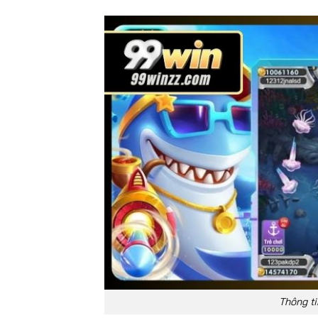
Thông ti