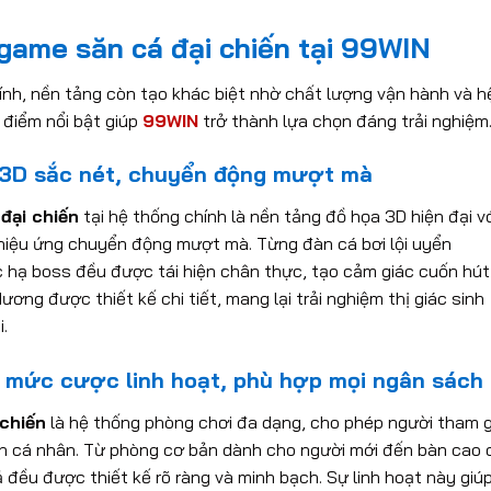
game săn cá đại chiến tại 99WIN
tính, nền tảng còn tạo khác biệt nhờ chất lượng vận hành và h
 điểm nổi bật giúp
99WIN
trở thành lựa chọn đáng trải nghiệm
 3D sắc nét, chuyển động mượt mà
đại chiến
tại hệ thống chính là nền tảng đồ họa 3D hiện đại v
hiệu ứng chuyển động mượt mà. Từng đàn cá bơi lội uyển
 hạ boss đều được tái hiện chân thực, tạo cảm giác cuốn hút
ơng được thiết kế chi tiết, mang lại trải nghiệm thị giác sinh
i.
i mức cược linh hoạt, phù hợp mọi ngân sách
chiến
là hệ thống phòng chơi đa dạng, cho phép người tham g
n cá nhân. Từ phòng cơ bản dành cho người mới đến bàn cao 
 đều được thiết kế rõ ràng và minh bạch. Sự linh hoạt này giú