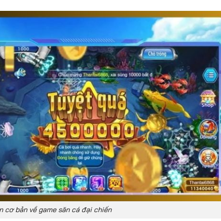
n cơ bản về game săn cá đại chiến