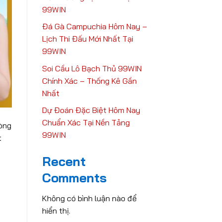
99WIN
Đá Gà Campuchia Hôm Nay –
Lịch Thi Đấu Mới Nhất Tại
99WIN
Soi Cầu Lô Bạch Thủ 99WIN
Chính Xác – Thống Kê Gần
Nhất
Dự Đoán Đặc Biệt Hôm Nay
Chuẩn Xác Tại Nền Tảng
hòng
99WIN
t
Recent
Comments
Không có bình luận nào để
hiển thị.