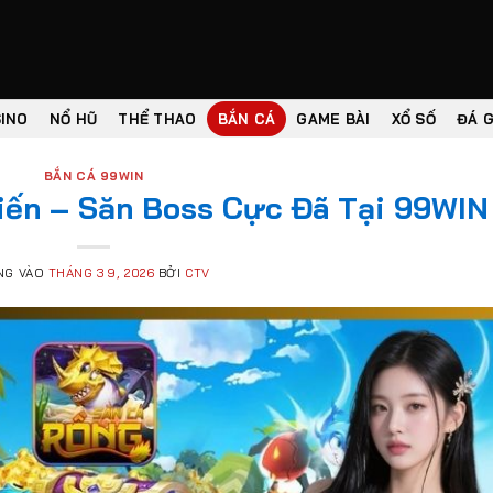
INO
NỔ HŨ
THỂ THAO
BẮN CÁ
GAME BÀI
XỔ SỐ
ĐÁ 
BẮN CÁ 99WIN
iến – Săn Boss Cực Đã Tại 99WIN
NG VÀO
THÁNG 3 9, 2026
BỞI
CTV