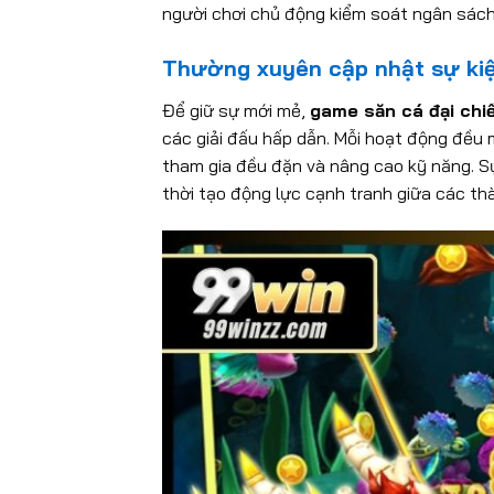
người chơi chủ động kiểm soát ngân sách,
Thường xuyên cập nhật sự kiệ
Để giữ sự mới mẻ,
game săn cá đại chi
các giải đấu hấp dẫn. Mỗi hoạt động đều 
tham gia đều đặn và nâng cao kỹ năng. Sự 
thời tạo động lực cạnh tranh giữa các th