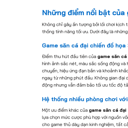
Những điểm nổi bật của 
Không chỉ gây ấn tượng bởi lối chơi kịch 
thống tính năng tối ưu. Dưới đây là những
Game săn cá đại chiến đồ họa
Điểm thu hút đầu tiên của
game săn cá 
hình ảnh sắc nét, màu sắc sống động và 
chuyển, hiệu ứng đạn bắn và khoảnh khắc
ngay từ những phút đầu. Không gian đại dư
động nhưng vẫn đảm bảo tối ưu tốc độ tả
Hệ thống nhiều phòng chơi vớ
Một ưu điểm khác của
game săn cá đại 
lựa chọn mức cược phù hợp với nguồn vố
cho game thủ dày dạn kinh nghiệm, tất cả