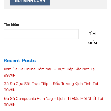
Tìm kiếm
TÌM
KIẾM
Recent Posts
Xem Đá Gà Online Hôm Nay – Trực Tiếp Sắc Nét Tại
99WIN
Gà Đá Cựa Sắt Trực Tiếp – Đấu Trường Kịch Tính Tại
99WIN
Đá Gà Campuchia Hôm Nay – Lịch Thi Đấu Mới Nhất Tại
99WIN