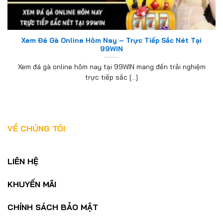
Xem Đá Gà Online Hôm Nay – Trực Tiếp Sắc Nét Tại
99WIN
Xem đá gà online hôm nay tại 99WIN mang đến trải nghiệm
trực tiếp sắc [...]
VỀ CHÚNG TÔI
LIÊN HỆ
KHUYẾN MÃI
CHÍNH SÁCH BẢO MẬT