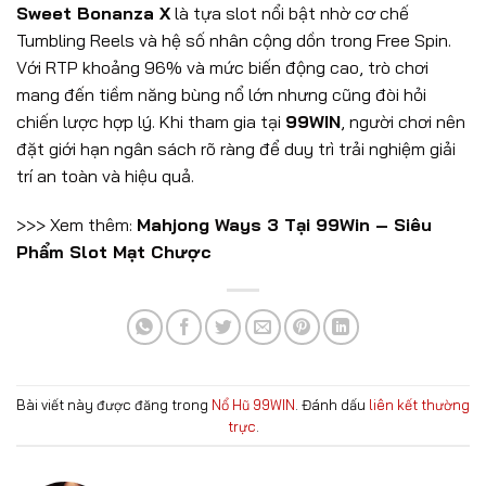
Sweet Bonanza X
là tựa slot nổi bật nhờ cơ chế
Tumbling Reels và hệ số nhân cộng dồn trong Free Spin.
Với RTP khoảng 96% và mức biến động cao, trò chơi
mang đến tiềm năng bùng nổ lớn nhưng cũng đòi hỏi
chiến lược hợp lý. Khi tham gia tại
99WIN
, người chơi nên
đặt giới hạn ngân sách rõ ràng để duy trì trải nghiệm giải
trí an toàn và hiệu quả.
>>> Xem thêm:
Mahjong Ways 3 Tại 99Win – Siêu
Phẩm Slot Mạt Chược
Bài viết này được đăng trong
Nổ Hũ 99WIN
. Đánh dấu
liên kết thường
trực
.