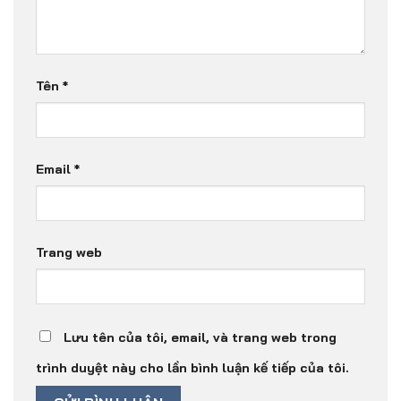
Tên
*
Email
*
Trang web
Lưu tên của tôi, email, và trang web trong
trình duyệt này cho lần bình luận kế tiếp của tôi.