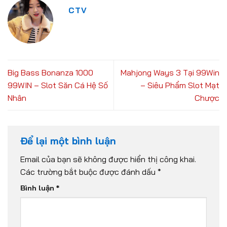
CTV
Big Bass Bonanza 1000
Mahjong Ways 3 Tại 99Win
99WIN – Slot Săn Cá Hệ Số
– Siêu Phẩm Slot Mạt
Nhân
Chược
Để lại một bình luận
Email của bạn sẽ không được hiển thị công khai.
Các trường bắt buộc được đánh dấu
*
Bình luận
*