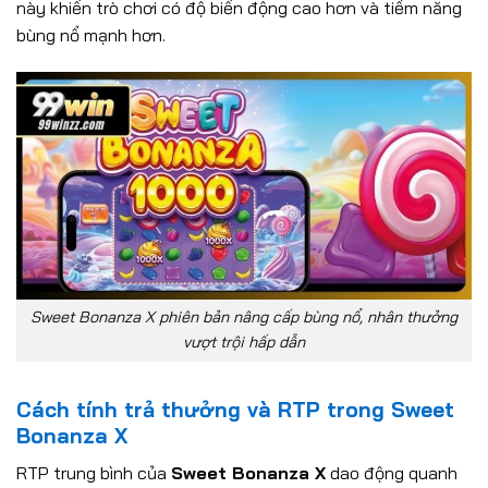
này khiến trò chơi có độ biến động cao hơn và tiềm năng
bùng nổ mạnh hơn.
Sweet Bonanza X phiên bản nâng cấp bùng nổ, nhân thưởng
vượt trội hấp dẫn
Cách tính trả thưởng và RTP trong Sweet
Bonanza X
RTP trung bình của
Sweet Bonanza X
dao động quanh