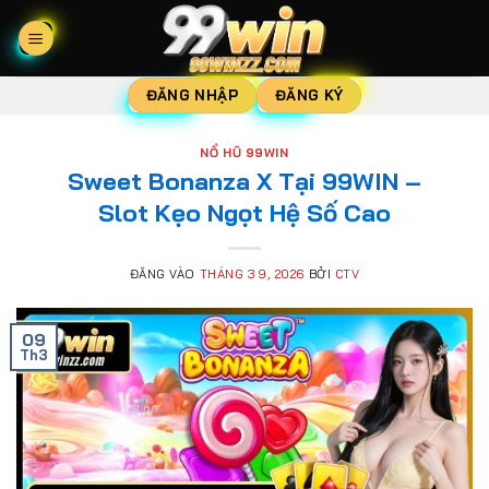
Bỏ
qua
nội
dung
ĐĂNG NHẬP
ĐĂNG KÝ
NỔ HŨ 99WIN
Sweet Bonanza X Tại 99WIN –
Slot Kẹo Ngọt Hệ Số Cao
ĐĂNG VÀO
THÁNG 3 9, 2026
BỞI
CTV
09
Th3