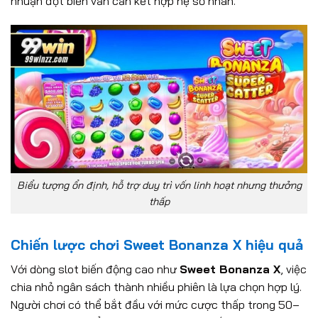
nhuận đột biến vẫn cần kết hợp hệ số nhân.
Biểu tượng ổn định, hỗ trợ duy trì vốn linh hoạt nhưng thưởng
thấp
Chiến lược chơi Sweet Bonanza X hiệu quả
Với dòng slot biến động cao như
Sweet Bonanza X
, việc
chia nhỏ ngân sách thành nhiều phiên là lựa chọn hợp lý.
Người chơi có thể bắt đầu với mức cược thấp trong 50–