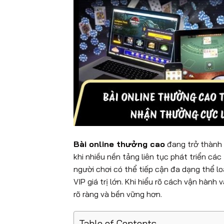
Bài online thưởng cao
đang trở thành 
khi nhiều nền tảng liên tục phát triển cá
người chơi có thể tiếp cận đa dạng thể lo
VIP giá trị lớn. Khi hiểu rõ cách vận hành
rõ ràng và bền vững hơn.
Table of Contents