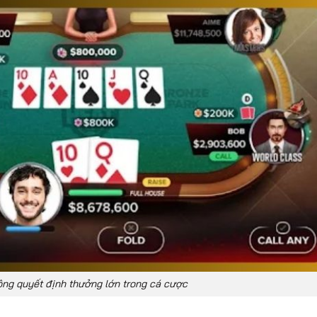
ộng quyết định thưởng lớn trong cá cược