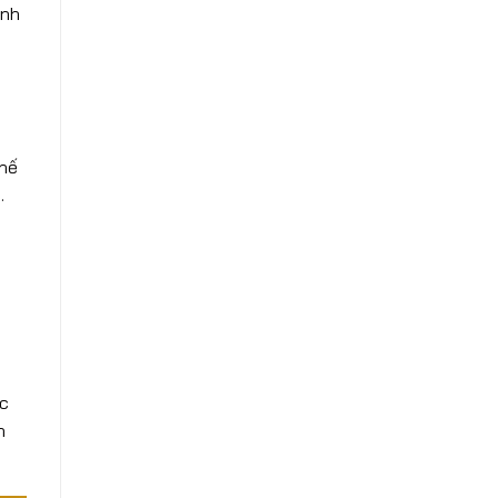
ịnh
hế
.
ợc
n