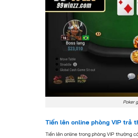
Poker g
Tiến lên online phòng VIP trả
Tiến lên online trong phòng VIP thường c