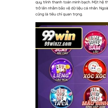
quy trình thanh toán minh bạch. Một hệ 
trở lên nhằm bảo vệ dữ liệu cá nhân. Ngoài
cũng là tiêu chí quan trọng.