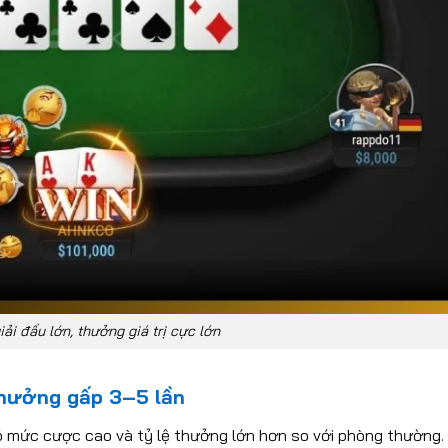
iải đấu lớn, thưởng giá trị cực lớn
 thưởng gấp 3–5 lần
ó mức cược cao và tỷ lệ thưởng lớn hơn so với phòng thường. 