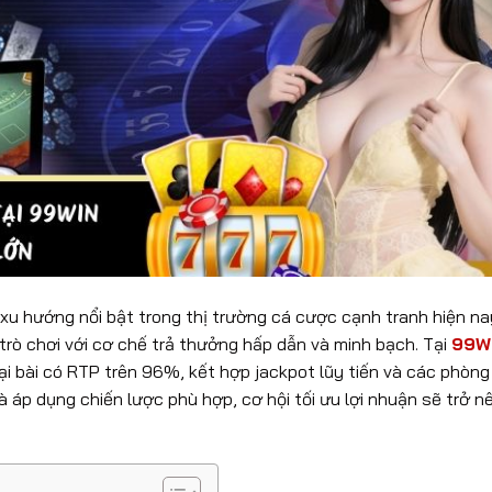
xu hướng nổi bật trong thị trường cá cược cạnh tranh hiện na
c trò chơi với cơ chế trả thưởng hấp dẫn và minh bạch. Tại
99W
ại bài có RTP trên 96%, kết hợp jackpot lũy tiến và các phòng
 và áp dụng chiến lược phù hợp, cơ hội tối ưu lợi nhuận sẽ trở n