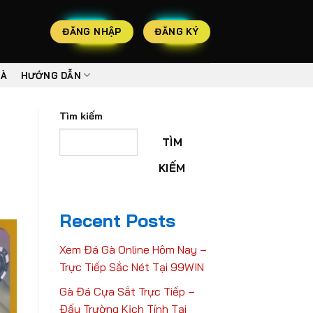
ĐĂNG NHẬP
ĐĂNG KÝ
GÀ
HƯỚNG DẪN
Tìm kiếm
TÌM
KIẾM
Recent Posts
Xem Đá Gà Online Hôm Nay –
Trực Tiếp Sắc Nét Tại 99WIN
Gà Đá Cựa Sắt Trực Tiếp –
Đấu Trường Kịch Tính Tại