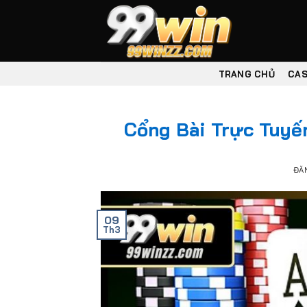
Bỏ
qua
nội
dung
TRANG CHỦ
CAS
Cổng Bài Trực Tuyến
ĐĂ
09
Th3