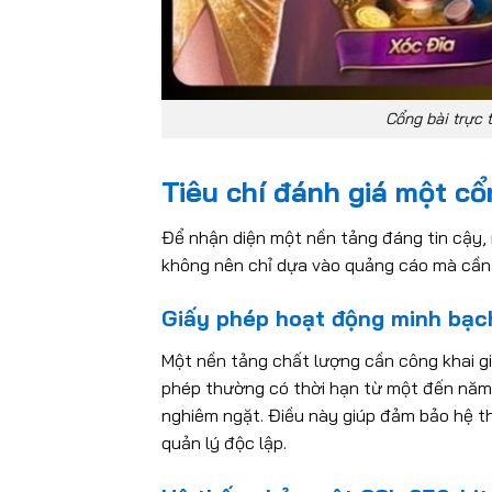
Cổng bài trực 
Tiêu chí đánh giá một cổ
Để nhận diện một nền tảng đáng tin cậy, 
không nên chỉ dựa vào quảng cáo mà cần 
Giấy phép hoạt động minh bạch
Một nền tảng chất lượng cần công khai g
phép thường có thời hạn từ một đến năm 
nghiêm ngặt. Điều này giúp đảm bảo hệ t
quản lý độc lập.