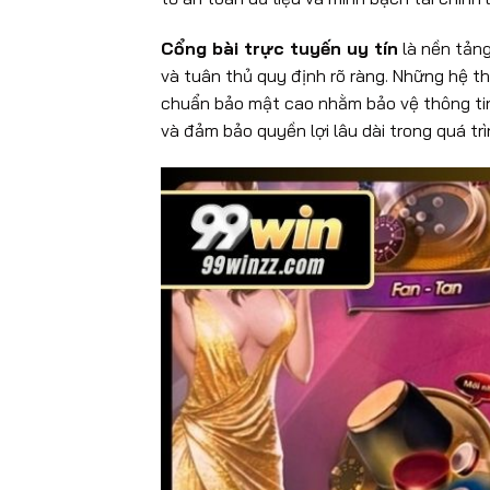
Cổng bài trực tuyến uy tín
là nền tảng
và tuân thủ quy định rõ ràng. Những hệ t
chuẩn bảo mật cao nhằm bảo vệ thông tin 
và đảm bảo quyền lợi lâu dài trong quá trì