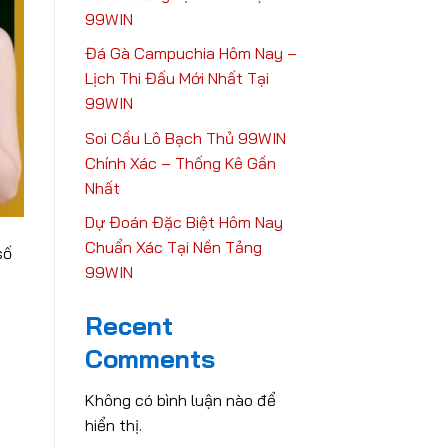
99WIN
Đá Gà Campuchia Hôm Nay –
Lịch Thi Đấu Mới Nhất Tại
99WIN
Soi Cầu Lô Bạch Thủ 99WIN
Chính Xác – Thống Kê Gần
Nhất
Dự Đoán Đặc Biệt Hôm Nay
Chuẩn Xác Tại Nền Tảng
số
99WIN
Recent
Comments
Không có bình luận nào để
hiển thị.