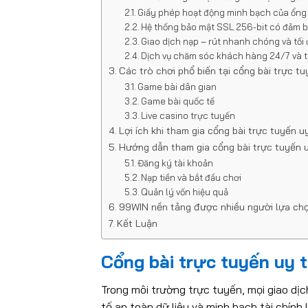
Giấy phép hoạt động minh bạch của ổng b
Hệ thống bảo mật SSL 256-bit có đảm 
Giao dịch nạp – rút nhanh chóng và tối
Dịch vụ chăm sóc khách hàng 24/7 và th
Các trò chơi phổ biến tại cổng bài trực tu
Game bài dân gian
Game bài quốc tế
Live casino trực tuyến
Lợi ích khi tham gia cổng bài trực tuyến uy
Hướng dẫn tham gia cổng bài trực tuyến u
Đăng ký tài khoản
Nạp tiền và bắt đầu chơi
Quản lý vốn hiệu quả
99WIN nền tảng được nhiều người lựa chọ
Kết Luận
Cổng bài trực tuyến uy tí
Trong môi trường trực tuyến, mọi giao dị
tố an toàn dữ liệu và minh bạch tài chính