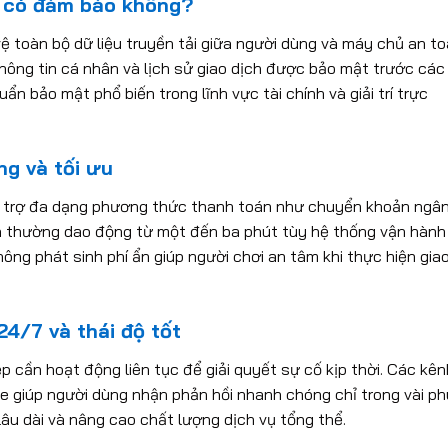
 có đảm bảo không?
 toàn bộ dữ liệu truyền tải giữa người dùng và máy chủ an t
thông tin cá nhân và lịch sử giao dịch được bảo mật trước các
uẩn bảo mật phổ biến trong lĩnh vực tài chính và giải trí trực
ng và tối ưu
 trợ đa dạng phương thức thanh toán như chuyển khoản ngâ
tiền thường dao động từ một đến ba phút tùy hệ thống vận hành
hông phát sinh phí ẩn giúp người chơi an tâm khi thực hiện gia
4/7 và thái độ tốt
 cần hoạt động liên tục để giải quyết sự cố kịp thời. Các kên
ne giúp người dùng nhận phản hồi nhanh chóng chỉ trong vài ph
âu dài và nâng cao chất lượng dịch vụ tổng thể.