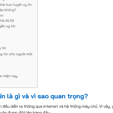
ài trực tuyến uy tín
bảo không?
 ưu
ái độ tốt
yến uy tín
 tín
y tín cho người mới
n hiện nay
n là gì và vì sao quan trọng?
ch đều diễn ra thông qua internet và hệ thống máy chủ.
Vì vậy,
 luôn được đặt lên hàng đầu.