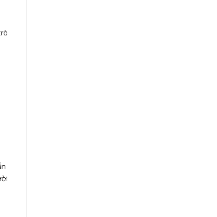
trò
ần
ười